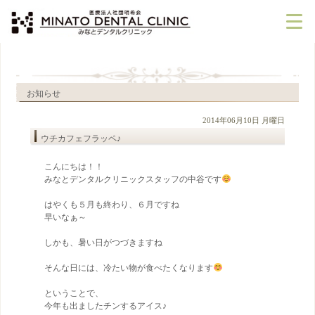
ホーム
お知らせ
2014年06月10日 月曜日
院長あいさつ
ウチカフェフラッペ♪
こんにちは！！
クリニック紹介
みなとデンタルクリニックスタッフの中谷です
はやくも５月も終わり、６月ですね
早いなぁ～
痛みの少ない取り組み
しかも、暑い日がつづきますね
そんな日には、冷たい物が食べたくなります
料金案内
ということで、
今年も出ましたチンするアイス♪