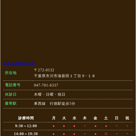
大きな地図で見る
〒272-0132
所在地
千葉県市川市湊新田１丁目９−１８
電話番号
047-701-6337
休診日
木曜・日曜・祝日
最寄駅
東西線 行徳駅徒歩5分
診療時間
月
火
水
木
金
土
日
祝
9:30～12:00
●
●
●
×
●
●
×
×
14:00～19:30
●
●
●
×
●
※
×
×