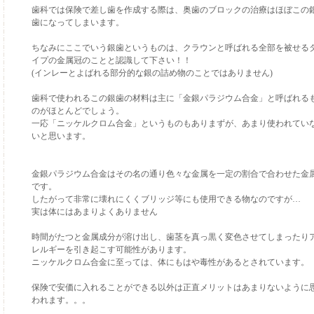
歯科では保険で差し歯を作成する際は、奥歯のブロックの治療はほぼこの
歯になってしまいます。
ちなみにここでいう銀歯というものは、クラウンと呼ばれる全部を被せる
イプの金属冠のことと認識して下さい！！
(インレーとよばれる部分的な銀の詰め物のことではありません)
歯科で使われるこの銀歯の材料は主に「金銀パラジウム合金」と呼ばれる
のがほとんどでしょう。
一応「ニッケルクロム合金」というものもありまずが、あまり使われてい
いと思います。
金銀パラジウム合金はその名の通り色々な金属を一定の割合で合わせた金
です。
したがって非常に壊れにくくブリッジ等にも使用できる物なのですが…
実は体にはあまりよくありません
時間がたつと金属成分が溶け出し、歯茎を真っ黒く変色させてしまったり
レルギーを引き起こす可能性があります。
ニッケルクロム合金に至っては、体にもはや毒性があるとされています。
保険で安価に入れることができる以外は正直メリットはあまりないように
われます。。。