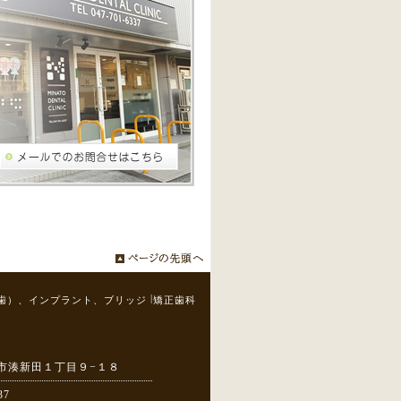
|
歯）、インプラント、ブリッジ
矯正歯科
市湊新田１丁目９−１８
37