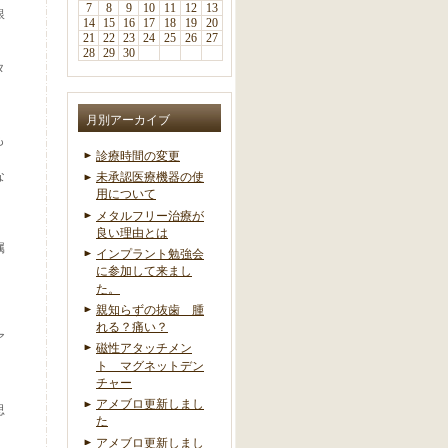
7
8
9
10
11
12
13
銀
14
15
16
17
18
19
20
21
22
23
24
25
26
27
28
29
30
タ
月別アーカイブ
も
診療時間の変更
な
未承認医療機器の使
用について
メタルフリー治療が
良い理由とは
属
インプラント勉強会
に参加して来まし
た。
親知らずの抜歯 腫
れる？痛い？
ア
磁性アタッチメン
ト マグネットデン
チャー
アメブロ更新しまし
思
た
アメブロ更新しまし