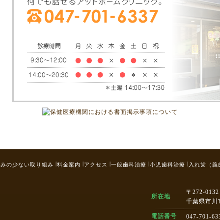
|
|
|
|
|
痛みの少ない取り組み
料金案内
アクセス
一般歯科治療
小児歯科治療
入れ歯（義
〒272-0132
所在地
千葉県市川
電話番号
047-701-63