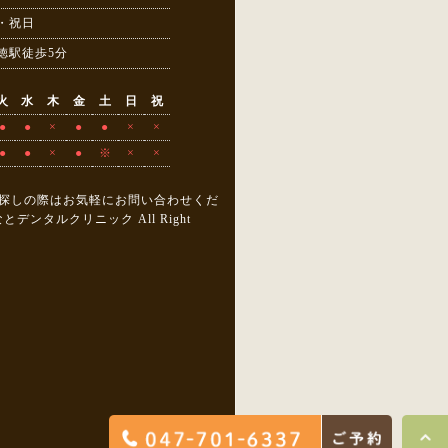
・祝日
徳駅徒歩5分
火
水
木
金
土
日
祝
●
●
×
●
●
×
×
●
●
×
●
※
×
×
探しの際はお気軽にお問い合わせくだ
 みなとデンタルクリニック All Right