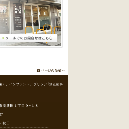
|
歯）、インプラント、ブリッジ
矯正歯科
市湊新田１丁目９−１８
37
・祝日