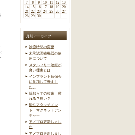
7
8
9
10
11
12
13
14
15
16
17
18
19
20
21
22
23
24
25
26
27
的
28
29
30
月別アーカイブ
診療時間の変更
プ
が
未承認医療機器の使
て
用について
メタルフリー治療が
良い理由とは
インプラント勉強会
に参加して来まし
た。
親知らずの抜歯 腫
れる？痛い？
磁性アタッチメン
ト マグネットデン
チャー
アメブロ更新しまし
た
アメブロ更新しまし