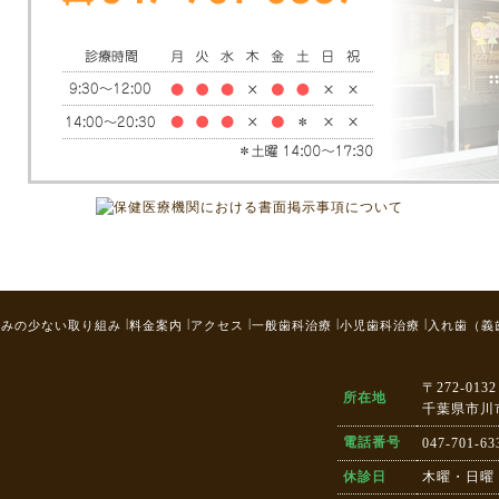
|
|
|
|
|
痛みの少ない取り組み
料金案内
アクセス
一般歯科治療
小児歯科治療
入れ歯（義
〒272-0132
所在地
千葉県市川
電話番号
047-701-63
休診日
木曜・日曜