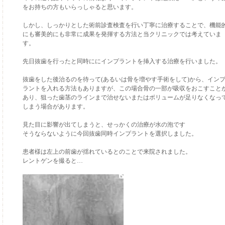
をお持ちの方もいらっしゃると思います。
しかし、しっかりとした術前診査検査を行い丁寧に治療することで、機能
にも審美的にも非常に成果を発揮する方法と当クリニックでは考えていま
す。
先日抜歯を行ったと同時ににインプラントを挿入する治療を行いました。
抜歯をした後治るのを待って(あるいは骨を増やす手術をして)から、イン
ラントを入れる方法もありますが、この場合骨の一部が吸収をおこすこと
あり、狙った歯茎のラインまで治せないまたはボリュームが足りなくなっ
しまう場合があります。
見た目に影響が出てしまうと、せっかくの治療が水の泡です
そうならないように今回抜歯同時インプラントを選択しました。
患者様は左上の前歯が揺れているとのことで来院されました。
レントゲンを撮ると…